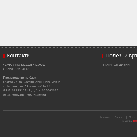
Контакти
Полезни вр
"ЕМИЛЯНО МЕБЕЛ " ЕООД
ГРАФИЧЕН ДИЗАЙН
GSM:0888513142
Производствена база:
България, гр. София, общ. Нови Искър,
с.Негован, ул. “Врачанска” №17
GSM: 0888513142 ; ; fax: 029963079
email: emilyanomebel@abv.bg
Начало
|
За нас
|
Прод
© 2011
Em