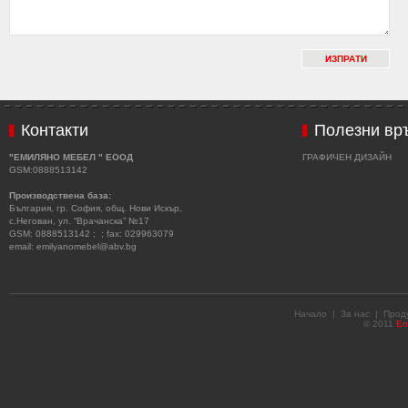
Контакти
Полезни вр
"ЕМИЛЯНО МЕБЕЛ " ЕООД
ГРАФИЧЕН ДИЗАЙН
GSM:0888513142
Производствена база:
България, гр. София, общ. Нови Искър,
с.Негован, ул. “Врачанска” №17
GSM: 0888513142 ; ; fax: 029963079
email: emilyanomebel@abv.bg
Начало
|
За нас
|
Прод
© 2011
Em